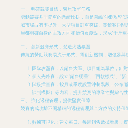
一、 明確競賽目標，聚焦攻堅任務
勞動競賽并非簡單的業績比拼，而是圍繞“沖刺攻堅
域市場占有率提升、大型項目訂單突破、關鍵客戶關
員都明確自身的主攻方向和價值貢獻點，形成“千斤重
二、 創新競賽形式，營造火熱氛圍
傳統的勞動競賽易流于形式。需創新機制，增強參與感
團隊攻堅賽：以銷售大區、項目組為單位，針對
個人先鋒賽：設立“銷售明星”、“回款標兵”、
階段擂臺賽：按月或季度設置沖刺階段，公布“
談判模擬）等內容，提升競賽的專業性與綜合性
三、 強化過程管理，提供堅實保障
競賽的成功離不開精細的過程管理與全方位的支持保
數據可視化：建立每日、每周銷售數據看板，實時