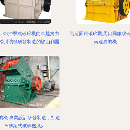
CXS沖擊式破碎機的卓越實力
制造圓錐破碎機,周口圓錐破碎
松川礦機研發制造的礦山利器
南達嘉礦機
礦機 專業設計研發制造，打造
卓越錘式破碎機系列