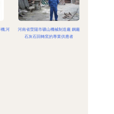
機,河
河南省滎陽市礦山機械制造廠 鋼廠
石灰石回轉窯的專業供應者