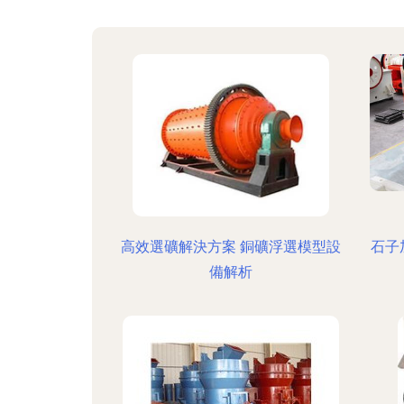
高效選礦解決方案 銅礦浮選模型設
石子
備解析