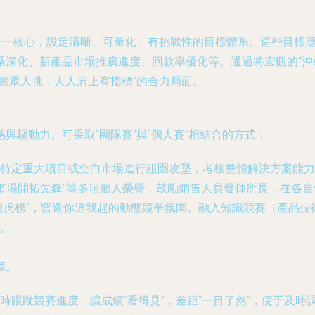
”這一核心，設定清晰、可量化、有挑戰性的目標體系。這些目標
系深化、新產品市場推廣進度、回款率優化等。通過將宏觀的“沖
擔眾人挑，人人肩上有指標”的合力局面。
與驅動力。可采取“團隊賽”與“個人賽”相結合的方式：
特定重大項目或空白市場進行組團攻堅，考核整體解決方案能力
“新市場開拓先鋒”等多項個人榮譽，鼓勵銷售人員發揮所長，在各
龍虎榜”，營造你追我趕的動態競爭氛圍。融入知識競賽（產品
。
障。
跟蹤競賽進度，讓成績“看得見”，差距“一目了然”，便于及時